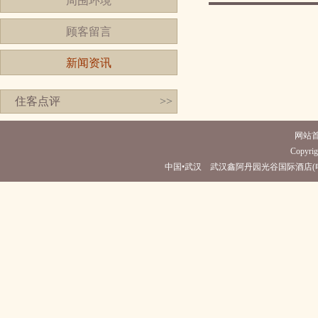
周围环境
顾客留言
新闻资讯
住客点评
>>
网站
Copyrig
中国•武汉 武汉鑫阿丹园光谷国际酒店(电话027-8162666